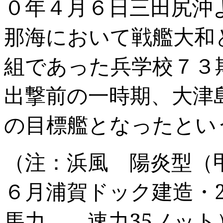
０年４月６日三田尻沖
那海において戦艦大和
組であった兵学校７３
出撃前の一時期、大津
の目標艦となったとい
（注：浜風 陽炎型（
６月浦賀ドック建造・
馬力 速力
35
ノット