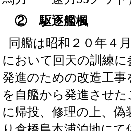
② 駆逐艦楓
同艦は昭和２０年４
において回天の訓練に
発進のための改造工事
を自艦から発進させた
に帰投、修理の上、偽
り倉橋島本浦泊地にて