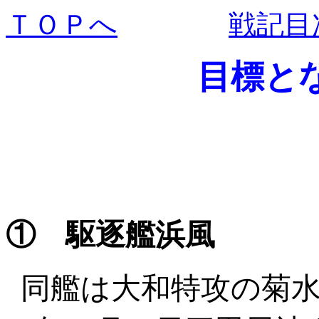
ＴＯＰへ
戦記目
目標と
① 駆逐艦浜風
同艦は大和特攻の菊