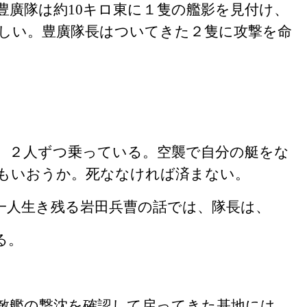
豊廣隊は約
10
キロ東に１隻の艦影を見付け、
しい。豊廣隊長はついてきた２隻に攻撃を命
、２人ずつ乗っている。空襲で自分の艇をな
もいおうか。死ななければ済まない。
一人生き残る岩田兵曹の話では、隊長は、
る。
敵艦の撃沈を確認して戻ってきた基地には、