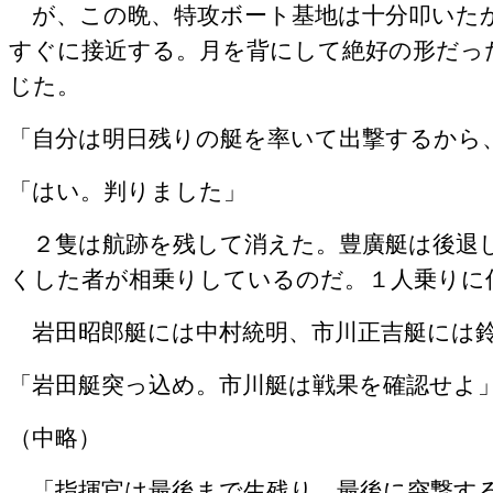
が、この晩、特攻ボート基地は十分叩いた
すぐに接近する。月を背にして絶好の形だっ
じた。
「自分は明日残りの艇を率いて出撃するから
「はい。判りました」
２隻は航跡を残して消えた。豊廣艇は後退
くした者が相乗りしているのだ。１人乗りに
岩田昭郎艇には中村統明、市川正吉艇には
「岩田艇突っ込め。市川艇は戦果を確認せよ
（中略）
「指揮官は最後まで生残り、最後に突撃す