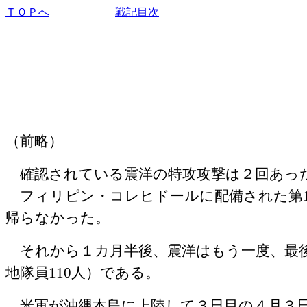
ＴＯＰへ
戦記目次
（前略）
確認されている震洋の特攻攻撃は２回あっ
フィリピン・コレヒドールに配備された第
帰らなかった。
それから１カ月半後、震洋はもう一度、最
地隊員
110
人）である。
米軍が沖縄本島に上陸して３日目の４月３