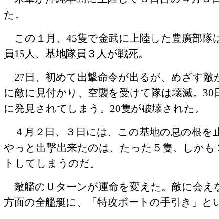
た。
この１月、
45
隻で金武に上陸した豊廣部隊
員
15
人、基地隊員３人が戦死。
27
日、初めて出撃命令が出るが、めざす敵
に敵に見付かり、空襲を受けて隊は壊滅。
30
に発見されてしまう。
20
隻が破壊された。
４月２日、３日には、この基地の息の根を
やっと出撃出来たのは、たった５隻。しかも
トしてしまうのだ。
敵艦のＵターンが運命を変えた。敵に会え
方面の全艦艇に、「特攻ボートの手引き」と