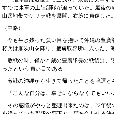
すでに米軍の上陸部隊が迫っていた。最後の
山岳地帯でゲリラ戦を展開、右腕に負傷した
（中略）
今も生き残った負い目を抱いて沖縄の豊廣
将兵は順次山を降り、捕虜収容所に入った。
敗戦の時、僅か
22
歳の豊廣隊長の戦後は、
ったという負い目である。
激戦の沖縄から生きて帰ったことを強運と
「こんな自分は、幸せにならなくてもいい
その感情がやっと整理出来たのは、
22
年後
を絶っていた部隊の部下と、顔を合わせる決