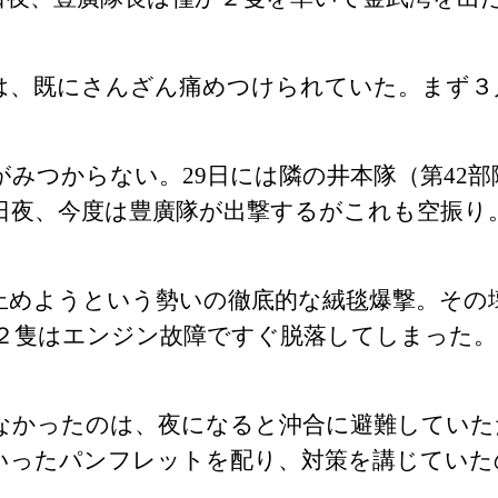
は、既にさんざん痛めつけられていた。まず３
がみつからない。
29
日には隣の井本隊（第
42
部
日夜、今度は豊廣隊が出撃するがこれも空振り
止めようという勢いの徹底的な絨毯爆撃。その
２隻はエンジン故障ですぐ脱落してしまった
なかったのは、夜になると沖合に避難していた
いったパンフレットを配り、対策を講じていた