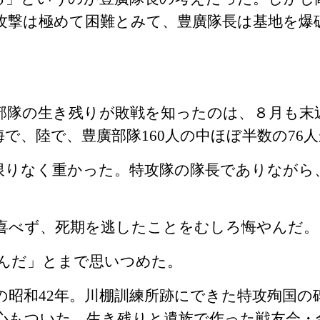
攻撃は極めて困難とみて、豊廣隊長は基地を爆
。
部隊の生き残りが敗戦を知ったのは、８月も末
海で、陸で、豊廣部隊
160
人の中ほぼ半数の
76
人
限りなく重かった。特攻隊の隊長でありながら
喜べず、死期を逃したことをむしろ悔やんだ。
んだ」とまで思いつめた。
の昭和
42
年。川棚訓練所跡にできた特攻殉国の
心もついた。生き残りと遺族で作った戦友会・