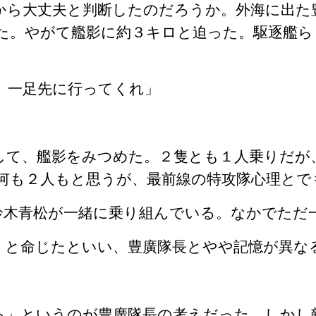
から大丈夫と判断したのだろうか。外海に出た
た。やがて艦影に約３キロと迫った。駆逐艦ら
、一足先に行ってくれ」
して、艦影をみつめた。２隻とも１人乗りだが
何も２人もと思うが、最前線の特攻隊心理とで
鈴木青松が一緒に乗り組んでいる。なかでただ
」と命じたといい、豊廣隊長とやや記憶が異な
る」というのが豊廣隊長の考えだった。しかし