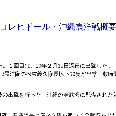
コレヒドール・沖縄震洋戦概
た。１回目は、
20
年２月
15
日深夜に出撃した。
12
震洋隊の松枝義久隊長以下
50
隻が出撃、数時
後の出撃を行った。沖縄の金武湾に配備された
日夜、豊廣隊長は僅か２隻を率いて金武湾を出