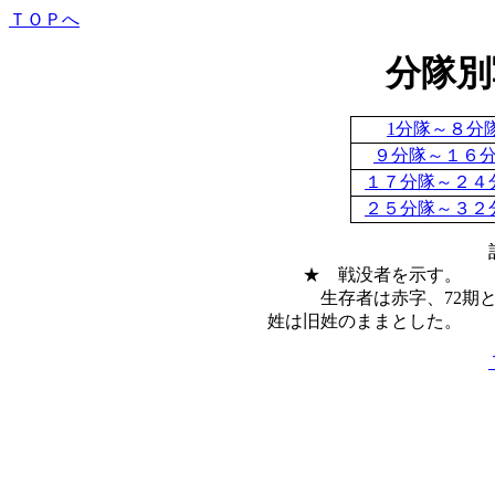
ＴＯＰへ
分隊別
1分隊～８分
９分隊～１６
１７分隊～２４
２５分隊～３２
★ 戦没者を示す
生存者は赤字、72期
姓は旧姓