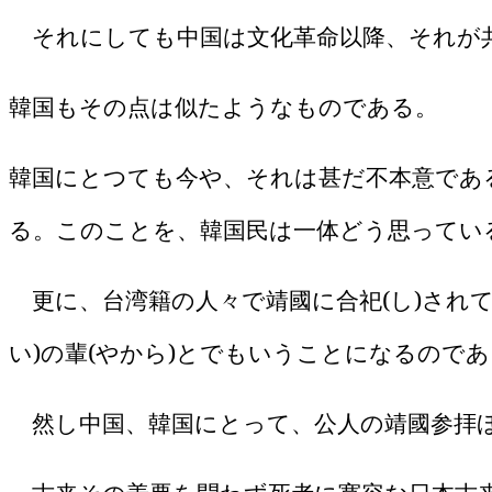
それにしても中国は文化革命以降、それが
韓国もその点は似たようなものである。
韓国にとつても今や、それは甚だ不本意であ
る。このことを、韓国民は一体どう思ってい
更に、台湾籍の人々で靖國に合祀
(
し
)
され
い
)
の輩
(
やから
)
とでもいうことになるのであ
然し中国、韓国にとって、公人の靖國参拝ほ