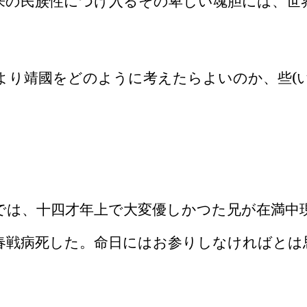
の民族性につけ入るその卑しい魂胆には、世
より靖國をどのように考えたらよいのか、些
(
では、十四才年上で大変優しかつた兄が在満中
春戦病死した。命日にはお参りしなければとは