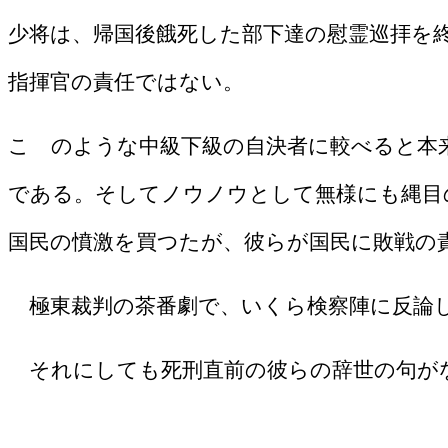
少将は、帰国後餓死した部下達の慰霊巡拝を
指揮官の責任ではない。
こ のような中級下級の自決者に較べると本
である。そしてノウノウとして無様にも縄目
国民の憤激を買つたが、彼らが国民に敗戦の
極東裁判の茶番劇で、いくら検察陣に反論し
それにしても死刑直前の彼らの辞世の句が