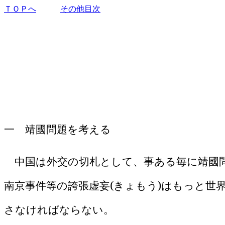
ＴＯＰへ
その他目次
一 靖國問題を考える
中国は外交の切札として、事ある毎に靖國問
南京事件等の誇張虚妄
(
きょもう
)
はもっと世
さなければならない。