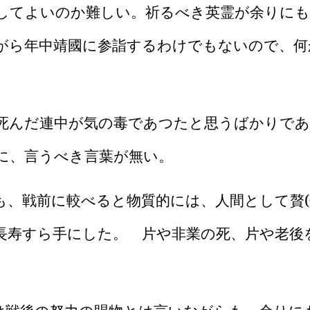
してよいのか難しい。祈るべき英霊が余りにも
がら年中靖國に参詣するわけでもないので、何
死んだ連中が気の毒であつたと思うばかりであ
に、言うべき言葉が無い。
、戦前に較べると物質的には、人間として贅
(
長寿すら手にした。 片や非業の死、片や老後