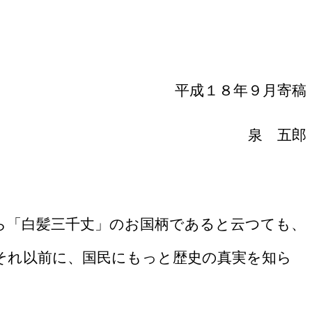
平成１８年９月寄稿
泉 五郎
ら「白髪三千丈」のお国柄であると云つても、
それ以前に、国民にもっと歴史の真実を知ら