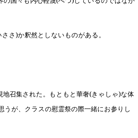
界の国々も内心軽蔑
(
べつ
)
しているのではなか
いささ
)
か釈然としないものがある。
現地召集された。もともと華奢
(
きゃしゃ
)
な体
思うが、クラスの慰霊祭の際一緒にお参りし