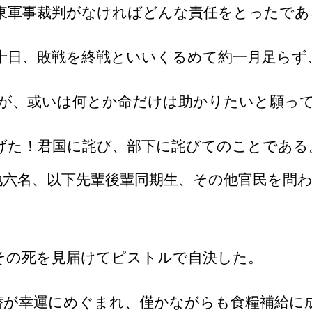
東軍事裁判がなければどんな責任をとったであ
十日、敗戦を終戦といいくるめて約一月足らず
が、或いは何とか命だけは助かりたいと願っ
げた！君国に詫び、部下に詫びてのことである
他六名、以下先輩後輩同期生、その他官民を問
その死を見届けてピストルで自決した。
潜が幸運にめぐまれ、僅かながらも食糧補給に