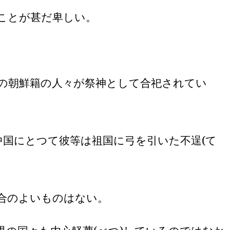
ことが甚だ卑しい。
の朝鮮籍の人々が祭神として合祀されてい
中国にとつて彼等は祖国に弓を引いた不逞
(
て
合のよいものはない。