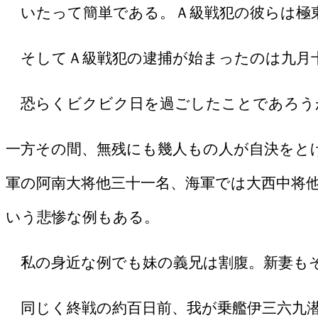
いたって簡単である。Ａ級戦犯の彼らは極
そしてＡ級戦犯の逮捕が始まったのは九月
恐らくビクビク日を過ごしたことであろう
一方その間、無残にも幾人もの人が自決をと
軍の阿南大将他三十一名、海軍では大西中将
いう悲惨な例もある。
私の身近な例でも妹の義兄は割腹。新妻も
同じく終戦の約百日前、我が乗艦伊三六九